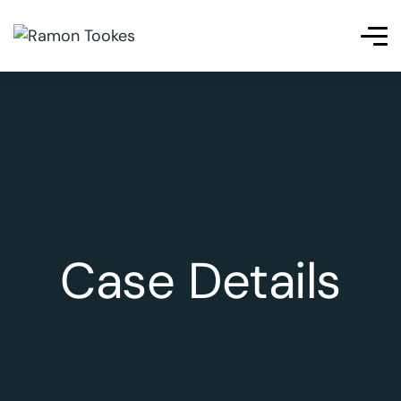
eri
betpas
cratosroyalbet
telegram下载
เว็บสล็อต
เว็บสล็อ
Case Details