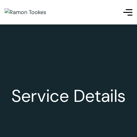
i
betpas
cratosroyalbet
telegram下载
เว็บสล็อต
เว็บสล็อต
เ
Service Details