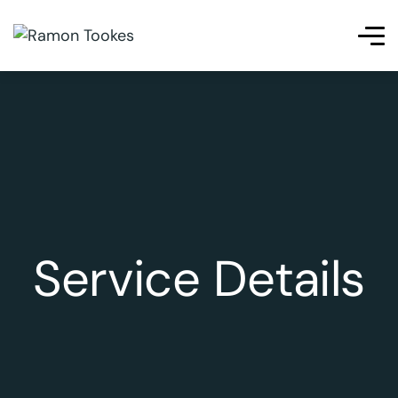
eleri
betpas
cratosroyalbet
telegram下载
jojobet
เว็บสล็อ
Service Details